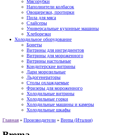
Мясорубки
Наполнители колбасок
Овощерезки, протирки
Пила для мяса
Слайсеры
Универсальные кухонные машины
Хлеборезки
Холодильное оборудование
Бонеты
Витрины для ингредиентов
Витрины для мороженного
Витрины настольные
Кондитерские витрины
Лари морозильные
Льдогенераторы
Столы охлаждаемые
Фризеры для мороженного
Холодильные витрины
Холодильные горки
Холодильные машины и камеры
Холодильные шкафы
Главная
»
Производители
»
Brema (Италия)
Brema