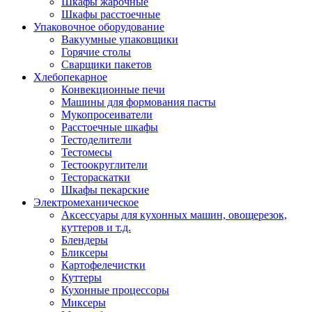
Шкафы жарочные
Шкафы расстоечные
Упаковочное оборудование
Вакуумные упаковщики
Горячие столы
Сварщики пакетов
Хлебопекарное
Конвекционные печи
Машины для формования пасты
Мукопросеиватели
Расстоечные шкафы
Тестоделители
Тестомесы
Тестоокруглители
Тестораскатки
Шкафы пекарские
Электромеханическое
Аксессуары для кухонных машин, овощерезок,
куттеров и т.д.
Блендеры
Бликсеры
Картофелечистки
Куттеры
Кухонные процессоры
Миксеры