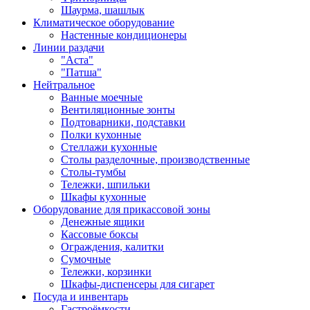
Шаурма, шашлык
Климатическое оборудование
Настенные кондиционеры
Линии раздачи
"Аста"
"Патша"
Нейтральное
Ванные моечные
Вентиляционные зонты
Подтоварники, подставки
Полки кухонные
Стеллажи кухонные
Столы разделочные, производственные
Столы-тумбы
Тележки, шпильки
Шкафы кухонные
Оборудование для прикассовой зоны
Денежные ящики
Кассовые боксы
Ограждения, калитки
Сумочные
Тележки, корзинки
Шкафы-диспенсеры для сигарет
Посуда и инвентарь
Гастроёмкости