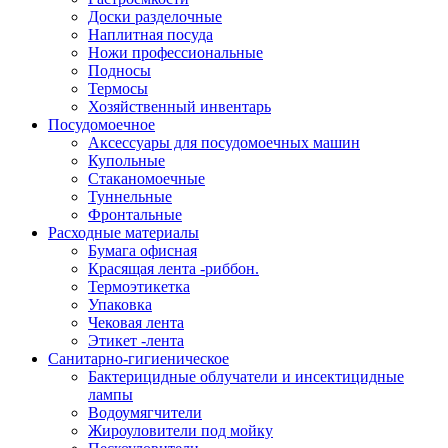
Доски разделочные
Наплитная посуда
Ножи профессиональные
Подносы
Термосы
Хозяйственный инвентарь
Посудомоечное
Аксессуары для посудомоечных машин
Купольные
Стаканомоечные
Туннельные
Фронтальные
Расходные материалы
Бумага офисная
Красящая лента -риббон.
Термоэтикетка
Упаковка
Чековая лента
Этикет -лента
Санитарно-гигиеническое
Бактерицидные облучатели и инсектицидные
лампы
Водоумягчители
Жироуловители под мойку