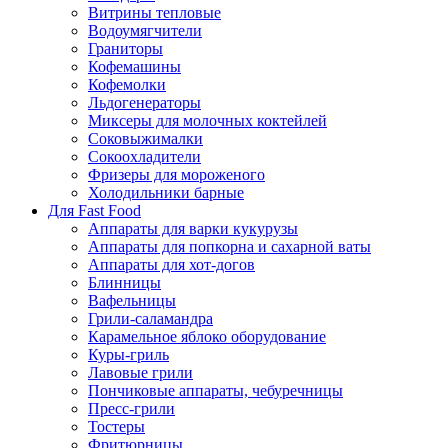
Витрины тепловые
Водоумягчители
Граниторы
Кофемашины
Кофемолки
Льдогенераторы
Миксеры для молочных коктейлей
Соковыжималки
Сокоохладители
Фризеры для мороженого
Холодильники барные
Для Fast Food
Аппараты для варки кукурузы
Аппараты для попкорна и сахарной ваты
Аппараты для хот-догов
Блинницы
Вафельницы
Грили-саламандра
Карамельное яблоко оборудование
Куры-гриль
Лавовые грили
Пончиковые аппараты, чебуречницы
Пресс-грили
Тостеры
Фритюрницы