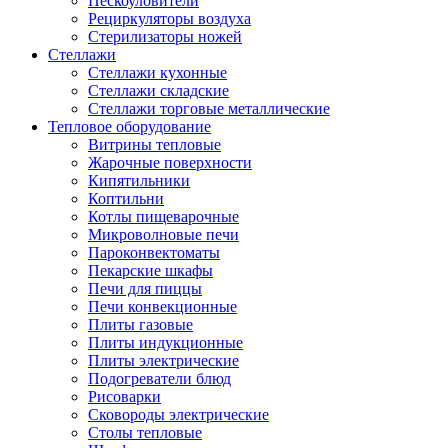
Пескоуловители
Рециркуляторы воздуха
Стерилизаторы ножей
Стеллажи
Стеллажи кухонные
Стеллажи складские
Стеллажи торговые металлические
Тепловое оборудование
Витрины тепловые
Жарочные поверхности
Кипятильники
Коптильни
Котлы пищеварочные
Микроволновые печи
Пароконвектоматы
Пекарские шкафы
Печи для пиццы
Печи конвекционные
Плиты газовые
Плиты индукционные
Плиты электрические
Подогреватели блюд
Рисоварки
Сковороды электрические
Столы тепловые