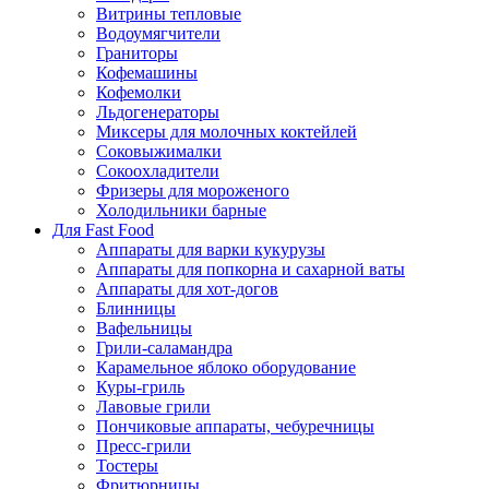
Витрины тепловые
Водоумягчители
Граниторы
Кофемашины
Кофемолки
Льдогенераторы
Миксеры для молочных коктейлей
Соковыжималки
Сокоохладители
Фризеры для мороженого
Холодильники барные
Для Fast Food
Аппараты для варки кукурузы
Аппараты для попкорна и сахарной ваты
Аппараты для хот-догов
Блинницы
Вафельницы
Грили-саламандра
Карамельное яблоко оборудование
Куры-гриль
Лавовые грили
Пончиковые аппараты, чебуречницы
Пресс-грили
Тостеры
Фритюрницы