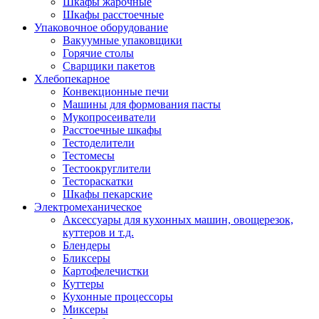
Шкафы жарочные
Шкафы расстоечные
Упаковочное оборудование
Вакуумные упаковщики
Горячие столы
Сварщики пакетов
Хлебопекарное
Конвекционные печи
Машины для формования пасты
Мукопросеиватели
Расстоечные шкафы
Тестоделители
Тестомесы
Тестоокруглители
Тестораскатки
Шкафы пекарские
Электромеханическое
Аксессуары для кухонных машин, овощерезок,
куттеров и т.д.
Блендеры
Бликсеры
Картофелечистки
Куттеры
Кухонные процессоры
Миксеры