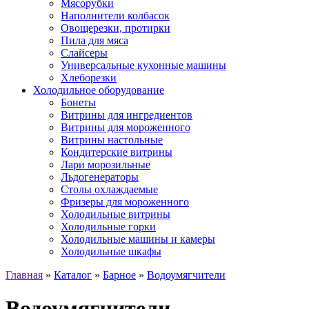
Мясорубки
Наполнители колбасок
Овощерезки, протирки
Пила для мяса
Слайсеры
Универсальные кухонные машины
Хлеборезки
Холодильное оборудование
Бонеты
Витрины для ингредиентов
Витрины для мороженного
Витрины настольные
Кондитерские витрины
Лари морозильные
Льдогенераторы
Столы охлаждаемые
Фризеры для мороженного
Холодильные витрины
Холодильные горки
Холодильные машины и камеры
Холодильные шкафы
Главная
»
Каталог
»
Барное
»
Водоумягчители
Водоумягчители