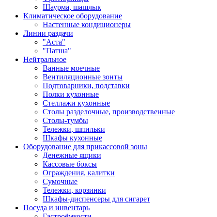
Шаурма, шашлык
Климатическое оборудование
Настенные кондиционеры
Линии раздачи
"Аста"
"Патша"
Нейтральное
Ванные моечные
Вентиляционные зонты
Подтоварники, подставки
Полки кухонные
Стеллажи кухонные
Столы разделочные, производственные
Столы-тумбы
Тележки, шпильки
Шкафы кухонные
Оборудование для прикассовой зоны
Денежные ящики
Кассовые боксы
Ограждения, калитки
Сумочные
Тележки, корзинки
Шкафы-диспенсеры для сигарет
Посуда и инвентарь
Гастроёмкости