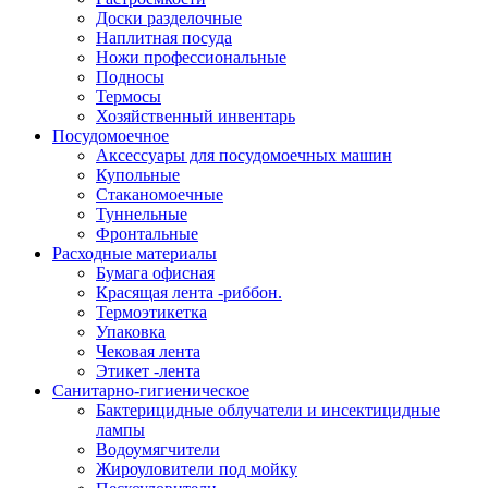
Доски разделочные
Наплитная посуда
Ножи профессиональные
Подносы
Термосы
Хозяйственный инвентарь
Посудомоечное
Аксессуары для посудомоечных машин
Купольные
Стаканомоечные
Туннельные
Фронтальные
Расходные материалы
Бумага офисная
Красящая лента -риббон.
Термоэтикетка
Упаковка
Чековая лента
Этикет -лента
Санитарно-гигиеническое
Бактерицидные облучатели и инсектицидные
лампы
Водоумягчители
Жироуловители под мойку