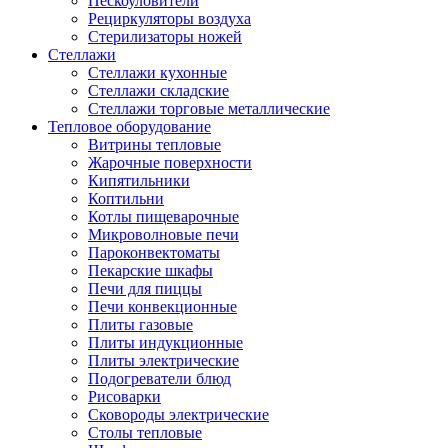
Пескоуловители
Рециркуляторы воздуха
Стерилизаторы ножей
Стеллажи
Стеллажи кухонные
Стеллажи складские
Стеллажи торговые металлические
Тепловое оборудование
Витрины тепловые
Жарочные поверхности
Кипятильники
Коптильни
Котлы пищеварочные
Микроволновые печи
Пароконвектоматы
Пекарские шкафы
Печи для пиццы
Печи конвекционные
Плиты газовые
Плиты индукционные
Плиты электрические
Подогреватели блюд
Рисоварки
Сковороды электрические
Столы тепловые