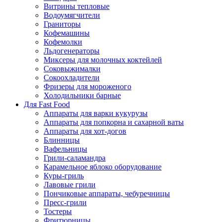
Витрины тепловые
Водоумягчители
Граниторы
Кофемашины
Кофемолки
Льдогенераторы
Миксеры для молочных коктейлей
Соковыжималки
Сокоохладители
Фризеры для мороженого
Холодильники барные
Для Fast Food
Аппараты для варки кукурузы
Аппараты для попкорна и сахарной ваты
Аппараты для хот-догов
Блинницы
Вафельницы
Грили-саламандра
Карамельное яблоко оборудование
Куры-гриль
Лавовые грили
Пончиковые аппараты, чебуречницы
Пресс-грили
Тостеры
Фритюрницы