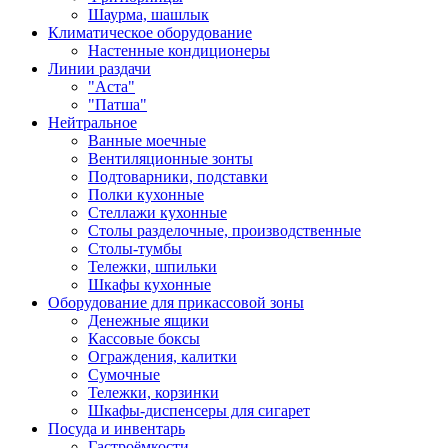
Шаурма, шашлык
Климатическое оборудование
Настенные кондиционеры
Линии раздачи
"Аста"
"Патша"
Нейтральное
Ванные моечные
Вентиляционные зонты
Подтоварники, подставки
Полки кухонные
Стеллажи кухонные
Столы разделочные, производственные
Столы-тумбы
Тележки, шпильки
Шкафы кухонные
Оборудование для прикассовой зоны
Денежные ящики
Кассовые боксы
Ограждения, калитки
Сумочные
Тележки, корзинки
Шкафы-диспенсеры для сигарет
Посуда и инвентарь
Гастроёмкости