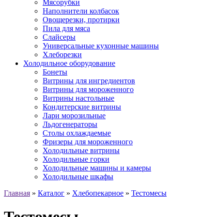
Мясорубки
Наполнители колбасок
Овощерезки, протирки
Пила для мяса
Слайсеры
Универсальные кухонные машины
Хлеборезки
Холодильное оборудование
Бонеты
Витрины для ингредиентов
Витрины для мороженного
Витрины настольные
Кондитерские витрины
Лари морозильные
Льдогенераторы
Столы охлаждаемые
Фризеры для мороженного
Холодильные витрины
Холодильные горки
Холодильные машины и камеры
Холодильные шкафы
Главная
»
Каталог
»
Хлебопекарное
»
Тестомесы
Тестомесы