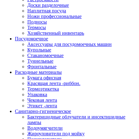
Доски разделочные
Наплитная посуда
Ножи профессиональные
Подносы
Термосы
Хозяйственный инвентарь
Посудомоечное
Аксессуары для посудомоечных машин
Купольные
Стаканомоечные
Туннельные
Фронтальные
Расходные материалы
Бумага офисная
Красящая лента -риббон.
Термоэтикетка
Упаковка
Чековая лента
Этикет -лента
Санитарно-гигиеническое
Бактерицидные облучатели и инсектицидные
лампы
Водоумягчители
Жироуловители под мойку