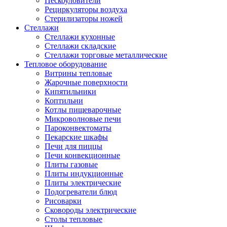
Пескоуловители
Рециркуляторы воздуха
Стерилизаторы ножей
Стеллажи
Стеллажи кухонные
Стеллажи складские
Стеллажи торговые металлические
Тепловое оборудование
Витрины тепловые
Жарочные поверхности
Кипятильники
Коптильни
Котлы пищеварочные
Микроволновые печи
Пароконвектоматы
Пекарские шкафы
Печи для пиццы
Печи конвекционные
Плиты газовые
Плиты индукционные
Плиты электрические
Подогреватели блюд
Рисоварки
Сковороды электрические
Столы тепловые