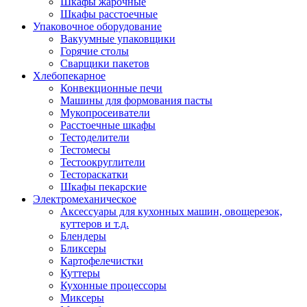
Шкафы жарочные
Шкафы расстоечные
Упаковочное оборудование
Вакуумные упаковщики
Горячие столы
Сварщики пакетов
Хлебопекарное
Конвекционные печи
Машины для формования пасты
Мукопросеиватели
Расстоечные шкафы
Тестоделители
Тестомесы
Тестоокруглители
Тестораскатки
Шкафы пекарские
Электромеханическое
Аксессуары для кухонных машин, овощерезок,
куттеров и т.д.
Блендеры
Бликсеры
Картофелечистки
Куттеры
Кухонные процессоры
Миксеры