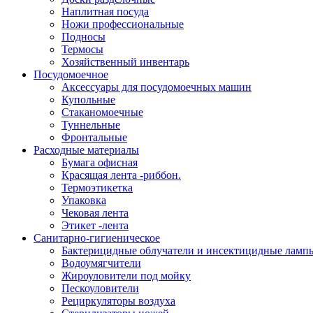
Наплитная посуда
Ножи профессиональные
Подносы
Термосы
Хозяйственный инвентарь
Посудомоечное
Аксессуары для посудомоечных машин
Купольные
Стаканомоечные
Туннельные
Фронтальные
Расходные материалы
Бумага офисная
Красящая лента -риббон.
Термоэтикетка
Упаковка
Чековая лента
Этикет -лента
Санитарно-гигиеническое
Бактерицидные облучатели и инсектицидные ламп
Водоумягчители
Жироуловители под мойку
Пескоуловители
Рециркуляторы воздуха