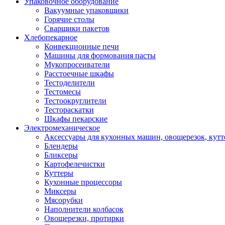
Упаковочное оборудование
Вакуумные упаковщики
Горячие столы
Сварщики пакетов
Хлебопекарное
Конвекционные печи
Машины для формования пасты
Мукопросеиватели
Расстоечные шкафы
Тестоделители
Тестомесы
Тестоокруглители
Тестораскатки
Шкафы пекарские
Электромеханическое
Аксессуары для кухонных машин, овощерезок, кутте
Блендеры
Бликсеры
Картофелечистки
Куттеры
Кухонные процессоры
Миксеры
Мясорубки
Наполнители колбасок
Овощерезки, протирки