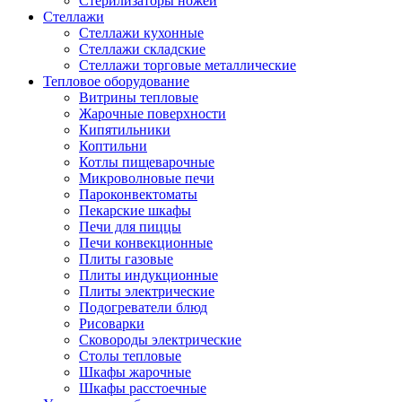
Стерилизаторы ножей
Стеллажи
Стеллажи кухонные
Стеллажи складские
Стеллажи торговые металлические
Тепловое оборудование
Витрины тепловые
Жарочные поверхности
Кипятильники
Коптильни
Котлы пищеварочные
Микроволновые печи
Пароконвектоматы
Пекарские шкафы
Печи для пиццы
Печи конвекционные
Плиты газовые
Плиты индукционные
Плиты электрические
Подогреватели блюд
Рисоварки
Сковороды электрические
Столы тепловые
Шкафы жарочные
Шкафы расстоечные