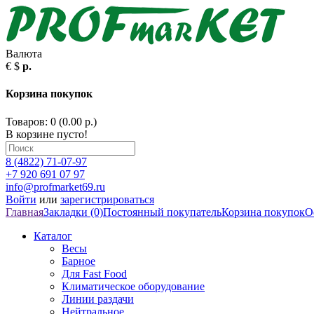
Валюта
€
$
р.
Корзина покупок
Товаров: 0 (0.00 р.)
В корзине пусто!
8 (4822) 71-07-97
+7 920 691 07 97
info@profmarket69.ru
Войти
или
зарегистрироваться
Главная
Закладки (0)
Постоянный покупатель
Корзина покупок
О
Каталог
Весы
Барное
Для Fast Food
Климатическое оборудование
Линии раздачи
Нейтральное