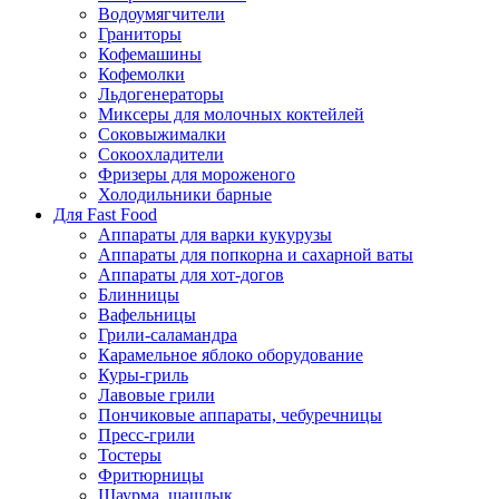
Водоумягчители
Граниторы
Кофемашины
Кофемолки
Льдогенераторы
Миксеры для молочных коктейлей
Соковыжималки
Сокоохладители
Фризеры для мороженого
Холодильники барные
Для Fast Food
Аппараты для варки кукурузы
Аппараты для попкорна и сахарной ваты
Аппараты для хот-догов
Блинницы
Вафельницы
Грили-саламандра
Карамельное яблоко оборудование
Куры-гриль
Лавовые грили
Пончиковые аппараты, чебуречницы
Пресс-грили
Тостеры
Фритюрницы
Шаурма, шашлык