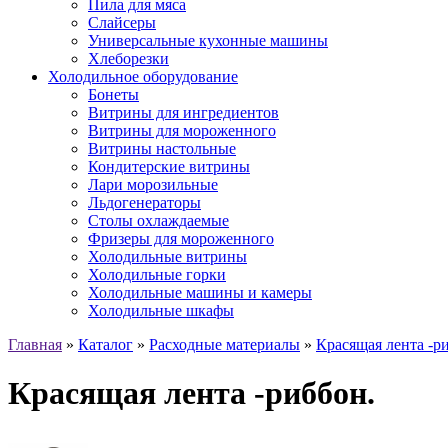
Пила для мяса
Слайсеры
Универсальные кухонные машины
Хлеборезки
Холодильное оборудование
Бонеты
Витрины для ингредиентов
Витрины для мороженного
Витрины настольные
Кондитерские витрины
Лари морозильные
Льдогенераторы
Столы охлаждаемые
Фризеры для мороженного
Холодильные витрины
Холодильные горки
Холодильные машины и камеры
Холодильные шкафы
Главная
»
Каталог
»
Расходные материалы
»
Красящая лента -р
Красящая лента -риббон.