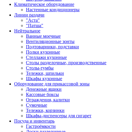
Климатическое оборудование
Настенные кондиционеры
Линии раздачи
"Аста"
"Патша"
Нейтральное
Ванные моечные
Вентиляционные зонты
Подтоварники, подставки
Полки кухонные
Стеллажи кухонные
Столы разделочные, производственные
Столы-тумбы
Тележки, шпильки
Шкафы кухонные
Оборудование для прикассовой зоны
Денежные ящики
Кассовые боксы
Ограждения, калитки
Сумочные
Тележки, корзинки
Шкафы-диспенсеры для сигарет
Посуда и инвентарь
Гастроёмкости
Доски разделочные