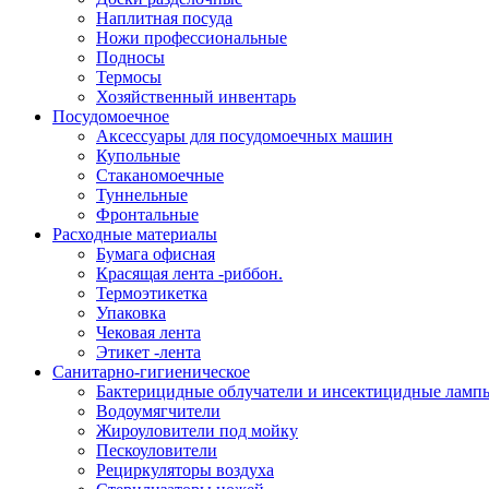
Наплитная посуда
Ножи профессиональные
Подносы
Термосы
Хозяйственный инвентарь
Посудомоечное
Аксессуары для посудомоечных машин
Купольные
Стаканомоечные
Туннельные
Фронтальные
Расходные материалы
Бумага офисная
Красящая лента -риббон.
Термоэтикетка
Упаковка
Чековая лента
Этикет -лента
Санитарно-гигиеническое
Бактерицидные облучатели и инсектицидные ламп
Водоумягчители
Жироуловители под мойку
Пескоуловители
Рециркуляторы воздуха