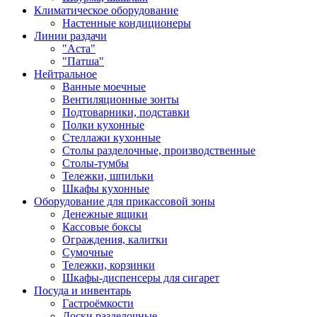
Климатическое оборудование
Настенные кондиционеры
Линии раздачи
"Аста"
"Патша"
Нейтральное
Ванные моечные
Вентиляционные зонты
Подтоварники, подставки
Полки кухонные
Стеллажи кухонные
Столы разделочные, производственные
Столы-тумбы
Тележки, шпильки
Шкафы кухонные
Оборудование для прикассовой зоны
Денежные ящики
Кассовые боксы
Ограждения, калитки
Сумочные
Тележки, корзинки
Шкафы-диспенсеры для сигарет
Посуда и инвентарь
Гастроёмкости
Доски разделочные