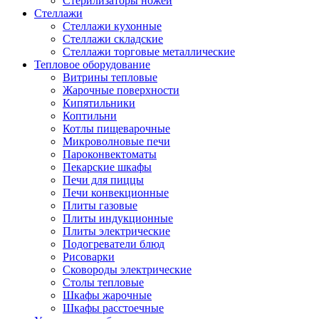
Стерилизаторы ножей
Стеллажи
Стеллажи кухонные
Стеллажи складские
Стеллажи торговые металлические
Тепловое оборудование
Витрины тепловые
Жарочные поверхности
Кипятильники
Коптильни
Котлы пищеварочные
Микроволновые печи
Пароконвектоматы
Пекарские шкафы
Печи для пиццы
Печи конвекционные
Плиты газовые
Плиты индукционные
Плиты электрические
Подогреватели блюд
Рисоварки
Сковороды электрические
Столы тепловые
Шкафы жарочные
Шкафы расстоечные