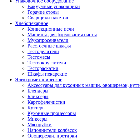
Упаковочное оборудование
Вакуумные упаковщики
Горячие столы
Сварщики пакетов
Хлебопекарное
Конвекционные печи
Машины для формования пасты
Мукопросеиватели
Расстоечные шкафы
Тестоделители
Тестомесы
Тестоокруглители
Тестораскатки
Шкафы пекарские
Электромеханическое
Аксессуары для кухонных машин, овощерезок, кутте
Блендеры
Бликсеры
Картофелечистки
Куттеры
Кухонные процессоры
Миксеры
Мясорубки
Наполнители колбасок
Овощерезки, протирки