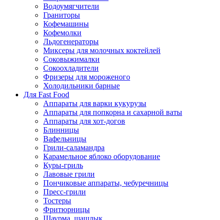
Водоумягчители
Граниторы
Кофемашины
Кофемолки
Льдогенераторы
Миксеры для молочных коктейлей
Соковыжималки
Сокоохладители
Фризеры для мороженого
Холодильники барные
Для Fast Food
Аппараты для варки кукурузы
Аппараты для попкорна и сахарной ваты
Аппараты для хот-догов
Блинницы
Вафельницы
Грили-саламандра
Карамельное яблоко оборудование
Куры-гриль
Лавовые грили
Пончиковые аппараты, чебуречницы
Пресс-грили
Тостеры
Фритюрницы
Шаурма, шашлык