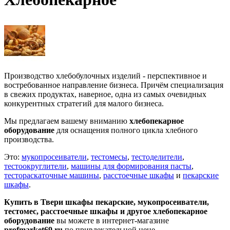
Производство хлебобулочных изделий - перспективное и
востребованное направление бизнеса. Причём специализация
в свежих продуктах, наверное, одна из самых очевидных
конкурентных стратегий для малого бизнеса.
Мы предлагаем вашему вниманию
хлебопекарное
оборудование
для оснащения полного цикла хлебного
производства.
Это:
мукопросеиватели
,
тестомесы
,
тестоделители
,
тестоокруглители
,
машины для формирования пасты
,
тестораскаточные машины
,
расстоечные шкафы
и
пекарские
шкафы
.
Купить в Твери шкафы пекарские, мукопросеиватели,
тестомес, расстоечные шкафы и другое хлебопекарное
оборудование
вы можете в интернет-магазине
profmarket69.ru
по привлекательной цене.