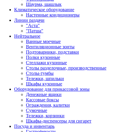
Шаурма, шашлык
Климатическое оборудование
Настенные кондиционеры
Линии раздачи
"Аста"
"Патша"
Нейтральное
Ванные моечные
Вентиляционные зонты
Подтоварники, подставки
Полки кухонные
Стеллажи кухонные
Столы разделочные, производственные
Столы-тумбы
Тележки, шпильки
Шкафы кухонные
Оборудование для прикассовой зоны
Денежные ящики
Кассовые боксы
Ограждения, калитки
Сумочные
Тележки, корзинки
Шкафы-диспенсеры для сигарет
Посуда и инвентарь
Гастроёмкости