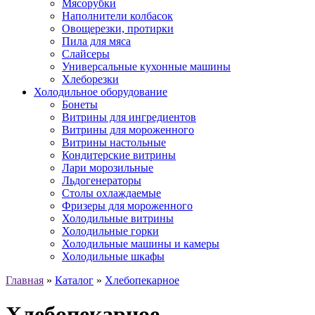
Мясорубки
Наполнители колбасок
Овощерезки, протирки
Пила для мяса
Слайсеры
Универсальные кухонные машины
Хлеборезки
Холодильное оборудование
Бонеты
Витрины для ингредиентов
Витрины для мороженного
Витрины настольные
Кондитерские витрины
Лари морозильные
Льдогенераторы
Столы охлаждаемые
Фризеры для мороженного
Холодильные витрины
Холодильные горки
Холодильные машины и камеры
Холодильные шкафы
Главная
»
Каталог
»
Хлебопекарное
Хлебопекарное