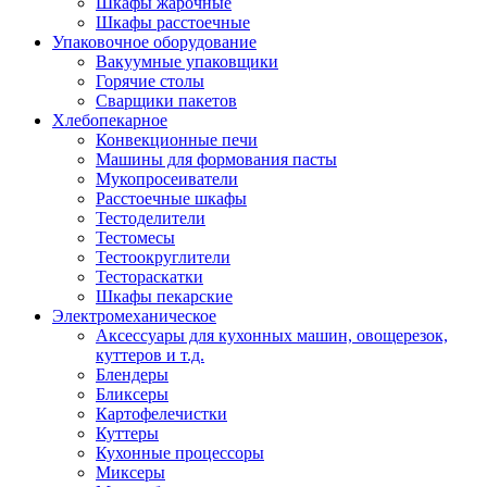
Шкафы жарочные
Шкафы расстоечные
Упаковочное оборудование
Вакуумные упаковщики
Горячие столы
Сварщики пакетов
Хлебопекарное
Конвекционные печи
Машины для формования пасты
Мукопросеиватели
Расстоечные шкафы
Тестоделители
Тестомесы
Тестоокруглители
Тестораскатки
Шкафы пекарские
Электромеханическое
Аксессуары для кухонных машин, овощерезок,
куттеров и т.д.
Блендеры
Бликсеры
Картофелечистки
Куттеры
Кухонные процессоры
Миксеры