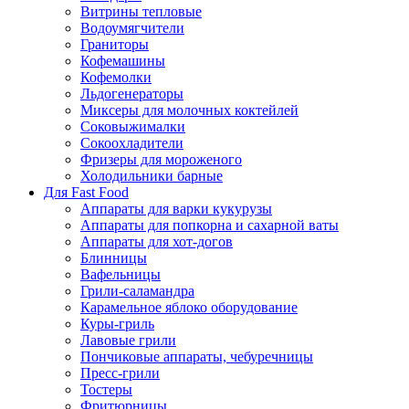
Витрины тепловые
Водоумягчители
Граниторы
Кофемашины
Кофемолки
Льдогенераторы
Миксеры для молочных коктейлей
Соковыжималки
Сокоохладители
Фризеры для мороженого
Холодильники барные
Для Fast Food
Аппараты для варки кукурузы
Аппараты для попкорна и сахарной ваты
Аппараты для хот-догов
Блинницы
Вафельницы
Грили-саламандра
Карамельное яблоко оборудование
Куры-гриль
Лавовые грили
Пончиковые аппараты, чебуречницы
Пресс-грили
Тостеры
Фритюрницы