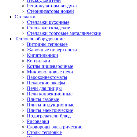
Пескоуловители
Рециркуляторы воздуха
Стерилизаторы ножей
Стеллажи
Стеллажи кухонные
Стеллажи складские
Стеллажи торговые металлические
Тепловое оборудование
Витрины тепловые
Жарочные поверхности
Кипятильники
Коптильни
Котлы пищеварочные
Микроволновые печи
Пароконвектоматы
Пекарские шкафы
Печи для пиццы
Печи конвекционные
Плиты газовые
Плиты индукционные
Плиты электрические
Подогреватели блюд
Рисоварки
Сковороды электрические
Столы тепловые