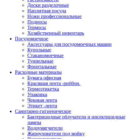
Доски разделочные
Наплитная посуда
Ножи профессиональные
Подносы
Термосы
Хозяйственный инвентарь
Посудомоечное
Аксессуары для посудомоечных машин
Купольные
Стаканомоечные
Туннельные
Фронтальные
Расходные материалы
Бумага офисная
Красящая лента -риббон.
Термоэтикетка
Упаковка
Чековая лента
Этикет -лента
Санитарно-гигиеническое
Бактерицидные облучатели и инсектицидные
лампы
Водоумягчители
Жироуловители под мойку