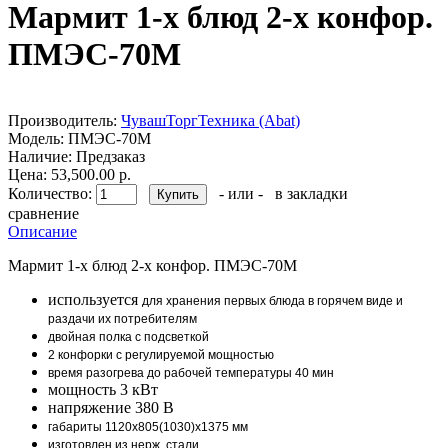
Мармит 1-х блюд 2-х конфор.
ПМЭС-70М
Производитель:
ЧувашТоргТехника (Abat)
Модель:
ПМЭС-70М
Наличие:
Предзаказ
Цена: 53,500.00 р.
Количество:
- или -
в закладки
сравнение
Описание
Мармит 1-х блюд 2-х конфор. ПМЭС-70М
используется
для хранения первых блюда в горячем виде и
раздачи их потребителям
двойная полка с подсветкой
2 конфорки с регулируемой мощностью
время разогрева до рабочей температуры 40 мин
мощность 3 кВт
напряжение 380 В
г
абариты
1120х805(1030)х1375 мм
изготовлен из нерж. стали