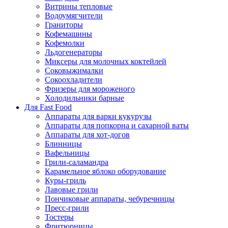
Витрины тепловые
Водоумягчители
Граниторы
Кофемашины
Кофемолки
Льдогенераторы
Миксеры для молочных коктейлей
Соковыжималки
Сокоохладители
Фризеры для мороженого
Холодильники барные
Для Fast Food
Аппараты для варки кукурузы
Аппараты для попкорна и сахарной ваты
Аппараты для хот-догов
Блинницы
Вафельницы
Грили-саламандра
Карамельное яблоко оборудование
Куры-гриль
Лавовые грили
Пончиковые аппараты, чебуречницы
Пресс-грили
Тостеры
Фритюрницы