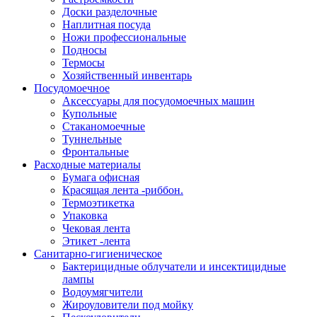
Доски разделочные
Наплитная посуда
Ножи профессиональные
Подносы
Термосы
Хозяйственный инвентарь
Посудомоечное
Аксессуары для посудомоечных машин
Купольные
Стаканомоечные
Туннельные
Фронтальные
Расходные материалы
Бумага офисная
Красящая лента -риббон.
Термоэтикетка
Упаковка
Чековая лента
Этикет -лента
Санитарно-гигиеническое
Бактерицидные облучатели и инсектицидные
лампы
Водоумягчители
Жироуловители под мойку