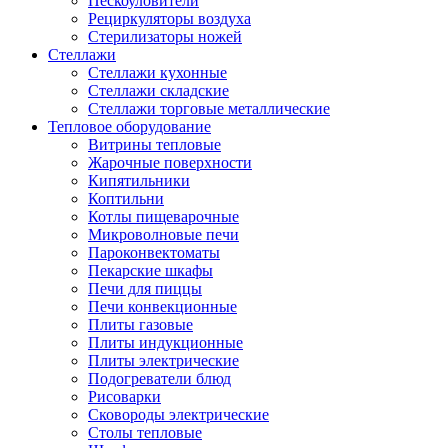
Пескоуловители
Рециркуляторы воздуха
Стерилизаторы ножей
Стеллажи
Стеллажи кухонные
Стеллажи складские
Стеллажи торговые металлические
Тепловое оборудование
Витрины тепловые
Жарочные поверхности
Кипятильники
Коптильни
Котлы пищеварочные
Микроволновые печи
Пароконвектоматы
Пекарские шкафы
Печи для пиццы
Печи конвекционные
Плиты газовые
Плиты индукционные
Плиты электрические
Подогреватели блюд
Рисоварки
Сковороды электрические
Столы тепловые