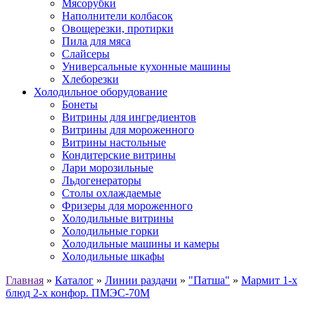
Мясорубки
Наполнители колбасок
Овощерезки, протирки
Пила для мяса
Слайсеры
Универсальные кухонные машины
Хлеборезки
Холодильное оборудование
Бонеты
Витрины для ингредиентов
Витрины для мороженного
Витрины настольные
Кондитерские витрины
Лари морозильные
Льдогенераторы
Столы охлаждаемые
Фризеры для мороженного
Холодильные витрины
Холодильные горки
Холодильные машины и камеры
Холодильные шкафы
Главная
»
Каталог
»
Линии раздачи
»
"Патша"
»
Мармит 1-х
блюд 2-х конфор. ПМЭС-70М