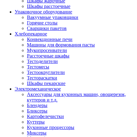
Шкафы жарочные
Шкафы расстоечные
Упаковочное оборудование
Вакуумные упаковщики
Горячие столы
Сварщики пакетов
Хлебопекарное
Конвекционные печи
Машины для формования пасты
Мукопросеиватели
Расстоечные шкафы
Тестоделители
Тестомесы
Тестоокруглители
Тестораскатки
Шкафы пекарские
Электромеханическое
Аксессуары для кухонных машин, овощерезок,
куттеров и т.д.
Блендеры
Бликсеры
Картофелечистки
Куттеры
Кухонные процессоры
Миксеры