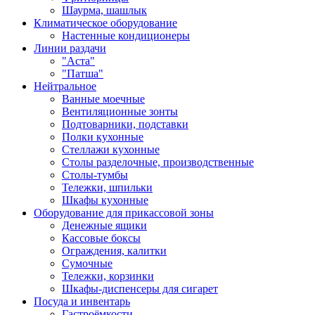
Шаурма, шашлык
Климатическое оборудование
Настенные кондиционеры
Линии раздачи
"Аста"
"Патша"
Нейтральное
Ванные моечные
Вентиляционные зонты
Подтоварники, подставки
Полки кухонные
Стеллажи кухонные
Столы разделочные, производственные
Столы-тумбы
Тележки, шпильки
Шкафы кухонные
Оборудование для прикассовой зоны
Денежные ящики
Кассовые боксы
Ограждения, калитки
Сумочные
Тележки, корзинки
Шкафы-диспенсеры для сигарет
Посуда и инвентарь
Гастроёмкости